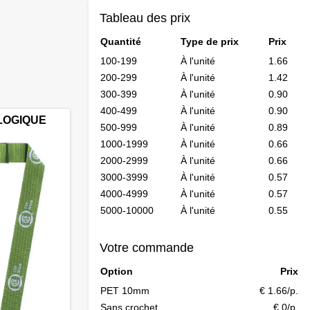
Tableau des prix
Quantité
Type de prix
Prix
100-199
À l'unité
1.66
200-299
À l'unité
1.42
300-399
À l'unité
0.90
400-499
À l'unité
0.90
OLOGIQUE
500-999
À l'unité
0.89
1000-1999
À l'unité
0.66
2000-2999
À l'unité
0.66
3000-3999
À l'unité
0.57
4000-4999
À l'unité
0.57
5000-10000
À l'unité
0.55
Votre commande
Option
Prix
PET 10mm
€ 1.66/p.
Sans crochet
€ 0/p.