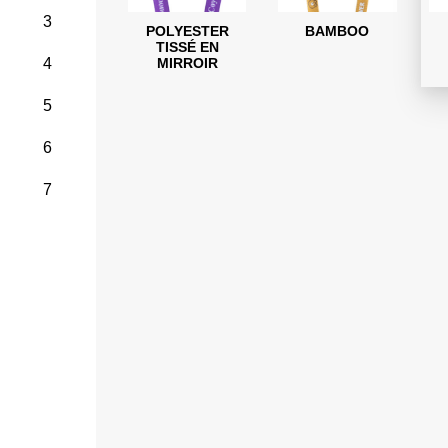
3
POLYESTER
BAMBOO
TISSÉ EN
MIRROIR
4
5
6
7