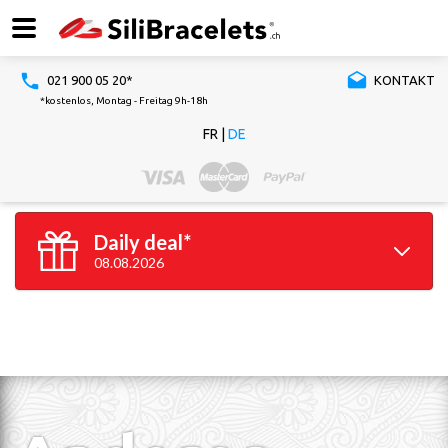
021 900 05 20*
KONTAKT
*kostenlos, Montag - Freitag 9h-18h
FR
|
DE
Daily deal*
08.08.2026
100
GRATIS*
Silikonarmbänder
*ab 100 gekauften Silikonarmbändern
Gültig bis 23h59