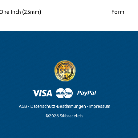
One Inch (25mm)
Form
AGB
-
Datenschutz-Bestimmungen
-
Impressum
©
2026
Silibracelets