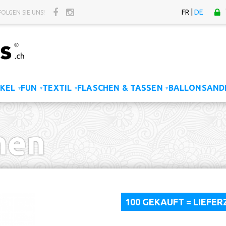
|
FR
DE
FOLGEN SIE UNS!
KEL
FUN
TEXTIL
FLASCHEN & TASSEN
BALLONS
AND
▾
▾
▾
▾
hen
100 GEKAUFT = LIEFE