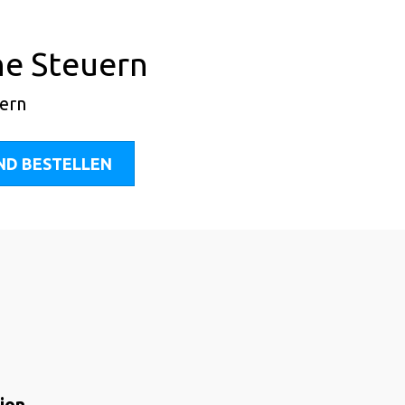
e Steuern
uern
ND BESTELLEN
ion