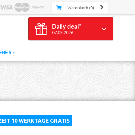
Warenkorb (0)
Daily deal*
07.08.2026
100
GRATIS*
Silikonarmbänder
*ab 100 gekauften Silikonarmbändern
ERES
▾
Gültig bis 23h59
RZEIT 10 WERKTAGE GRATIS