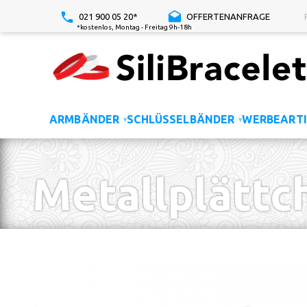
021 900 05 20*
OFFERTENANFRAGE
*kostenlos, Montag - Freitag 9h-18h
ARMBÄNDER
SCHLÜSSELBÄNDER
WERBEARTI
▾
▾
Metallplättc