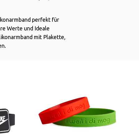
ilikonarmband perfekt für
hre Werte und Ideale
ilikonarmband mit Plakette,
en.