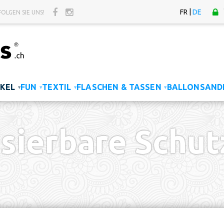
|
FR
DE
FOLGEN SIE UNS!
KEL
FUN
TEXTIL
FLASCHEN & TASSEN
BALLONS
AND
▾
▾
▾
▾
sierbare Schut