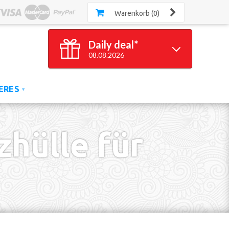
Warenkorb (0)
Daily deal*
08.08.2026
100
GRATIS*
Silikonarmbänder
*ab 100 gekauften Silikonarmbändern
ERES
▾
Gültig bis 23h59
zhülle für