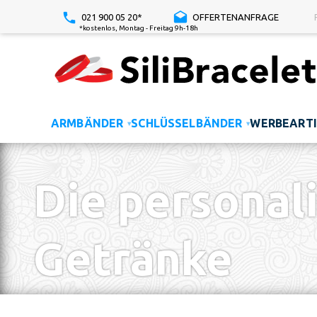
021 900 05 20*
OFFERTENANFRAGE
*kostenlos, Montag - Freitag 9h-18h
ARMBÄNDER
SCHLÜSSELBÄNDER
WERBEARTI
▾
▾
Die personali
Getränke