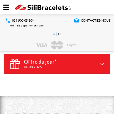
021 900 05 20*
CONTACTEZ-NOUS
*9h-18h, appel non sur-taxé
FR
|
DE
Offre du jour*
06.08.2026
100 bracelets
GRATUITS*
*à partir de 100 bracelets silicone achetés
Valable jusqu'à 23h59