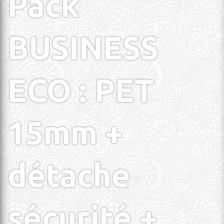
Pack
BUSINESS
ECO : PET
15mm +
détache
sécurité +