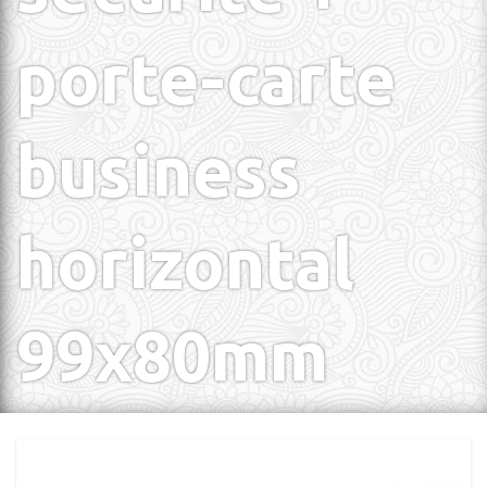
porte-carte
business
horizontal
99x80mm