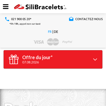
021 900 05 20*
CONTACTEZ-NOUS
*9h-18h, appel non sur-taxé
FR
|
DE
Offre du jour*
07.08.2026
100 bracelets
GRATUITS*
*à partir de 100 bracelets silicone achetés
Valable jusqu'à 23h59