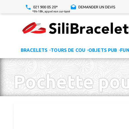
021 900 05 20*
DEMANDER UN DEVIS
*9h-18h, appel non sur-taxé
BRACELETS
TOURS DE COU
OBJETS PUB
FU
▾
▾
▾
Pochette pour