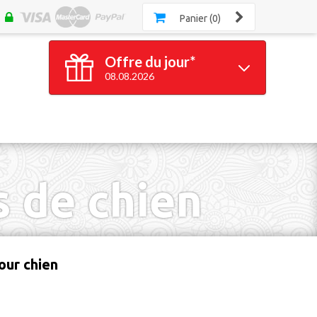
Panier (0)
Offre du jour*
08.08.2026
100 bracelets
GRATUITS*
*à partir de 100 bracelets silicone achetés
Valable jusqu'à 23h59
s de chien
our chien