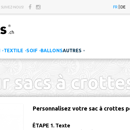
|
FR
DE
SUIVEZ-NOUS!
N
TEXTILE
SOIF
BALLONS
AUTRES
▾
▾
▾
▾
 sacs à crotte
Personnalisez votre sac à crottes p
ÉTAPE 1. Texte