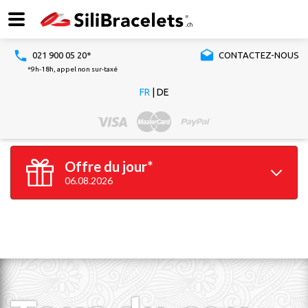
021 900 05 20*
CONTACTEZ-NOUS
*9h-18h, appel non sur-taxé
FR
|
DE
Offre du jour*
06.08.2026
100 bracelets
GRATUITS*
*à partir de 100 bracelets silicone achetés
Valable jusqu'à 23h59